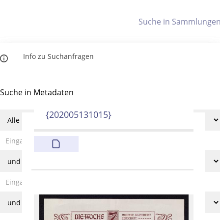
Letzte Trefferliste
Info zu Suchanfragen
Indices
Die letzte Trefferliste besteht aus Ihrer letzten Suche, samt
Filter- und Sucheinstellungen.
Suche in Metadaten
Titelindex
Anzeigen
{202005131015}
Zuletzt gesucht
Noch keine Suchworte