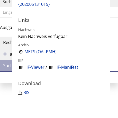
Suchbegriff
{202005131015}
Links
Ausgabe-Optionen
Nachweis
Kein Nachweis verfügbar
Rechtstrunkierung
Archiv
METS (OAI-PMH)
an
aus
IIIF
IIIF-Viewer
/
IIIF-Manifest
Download
RIS