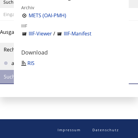
Suchbegriff
Archiv
METS (OAI-PMH)
IIIF
Ausgabe-Optionen
IIIF-Viewer
/
IIIF-Manifest
Rechtstrunkierung
Download
RIS
an
aus
Impressum
Datenschutz