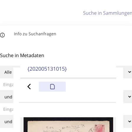
Letzte Trefferliste
Info zu Suchanfragen
Indices
Die letzte Trefferliste besteht aus Ihrer letzten Suche, samt
Filter- und Sucheinstellungen.
Suche in Metadaten
Titelindex
Anzeigen
{202005131015}
Zuletzt gesucht
Noch keine Suchworte