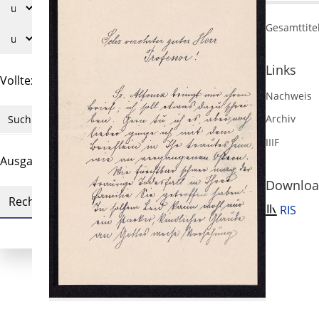
Gesamttite
Links
Volltext und Inhaltsverzeichnis
Nachweis
Archiv
Suchbegriff
IIIF
Ausgabe-Optionen
Downlo
Rechtstrunkierung
an
aus
RIS