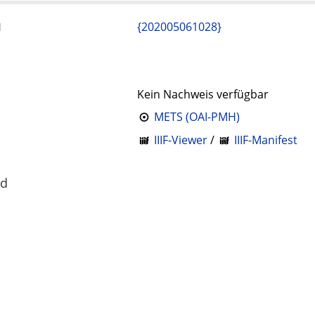
{202005061028}
l
Kein Nachweis verfügbar
METS (OAI-PMH)
IIIF-Viewer
/
IIIF-Manifest
ad