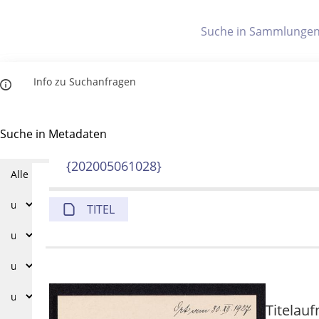
Letzte Trefferliste
Info zu Suchanfragen
Indices
Die letzte Trefferliste besteht aus Ihrer letzten Suche, samt
Suche in Metadaten
Titelindex
Anzeigen
{202005061028}
Zuletzt gesucht
Noch keine Suchworte
TITEL
Titelau