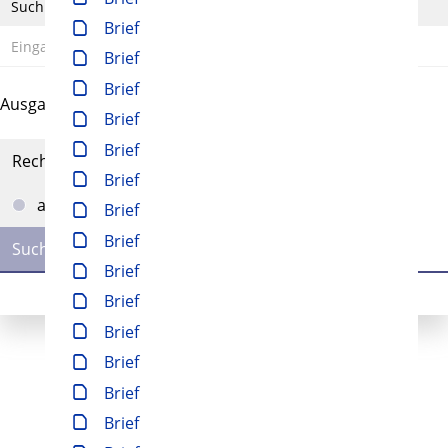
Suchbegriff
Brief
Brief
Brief
Ausgabe-Optionen
Brief
Brief
Rechtstrunkierung
Brief
an
aus
Brief
Brief
Brief
Brief
Brief
Brief
Brief
Brief