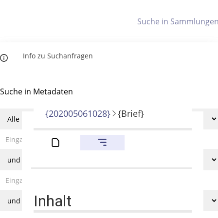
Letzte Trefferliste
Info zu Suchanfragen
Indices
Die letzte Trefferliste besteht aus Ihrer letzten Suche, samt
Filter- und Sucheinstellungen.
Suche in Metadaten
Titelindex
Anzeigen
{202005061028}
{Brief}
Zuletzt gesucht
Noch keine Suchworte
Inhalt