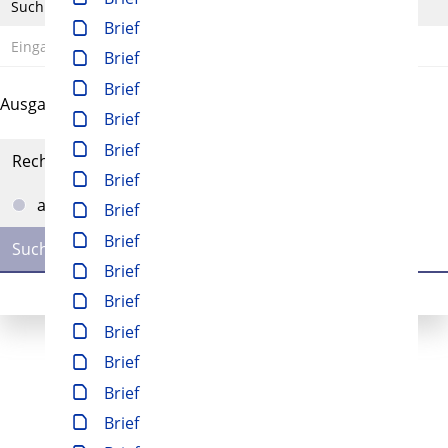
Suchbegriff
Brief
Brief
Brief
Ausgabe-Optionen
Brief
Brief
Rechtstrunkierung
Brief
an
aus
Brief
Brief
Brief
Brief
Brief
Brief
Brief
Brief