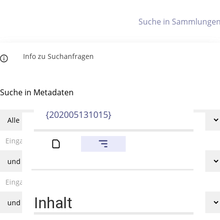
Letzte Trefferliste
Info zu Suchanfragen
Indices
Die letzte Trefferliste besteht aus Ihrer letzten Suche, samt
Filter- und Sucheinstellungen.
Suche in Metadaten
Titelindex
Anzeigen
{202005131015}
Zuletzt gesucht
Noch keine Suchworte
Inhalt