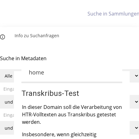
Letzte Trefferliste
Info zu Suchanfragen
Indices
Die letzte Trefferliste besteht aus Ihrer letzten Suche, samt
Filter- und Sucheinstellungen.
Suche in Metadaten
Titelindex
Anzeigen
home
Zuletzt gesucht
Transkribus-Test
Noch keine Suchworte
In dieser Domain soll die Verarbeitung von
HTR-Volltexten aus Transkribus getestet
werden.
Insbesondere, wenn gleichzeitig