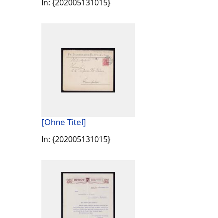
In: {202005131015}
[Ohne Titel]
In: {202005131015}