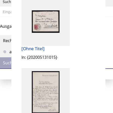
Suchbegriff
Ausgabe-Optionen
Rechtstrunkierung
[Ohne Titel]
an
aus
In: {202005131015}