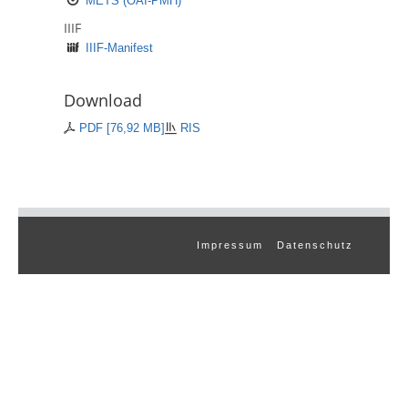
METS (OAI-PMH)
IIIF
IIIF-Manifest
Download
PDF
[
76,92 MB
]
RIS
Impressum
Datenschutz