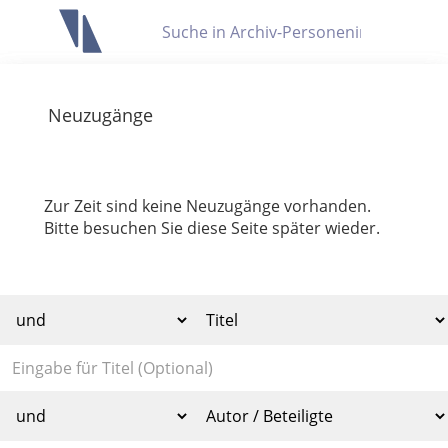
Letzte Trefferliste
Info zu Suchanfragen
Neuzugänge
Die letzte Trefferliste besteht aus Ihrer letzten Suche, samt
Filter- und Sucheinstellungen.
Suche in Metadaten
Anzeigen
Zur Zeit sind keine Neuzugänge vorhanden.
Bitte besuchen Sie diese Seite später wieder.
Zuletzt gesucht
Noch keine Suchworte