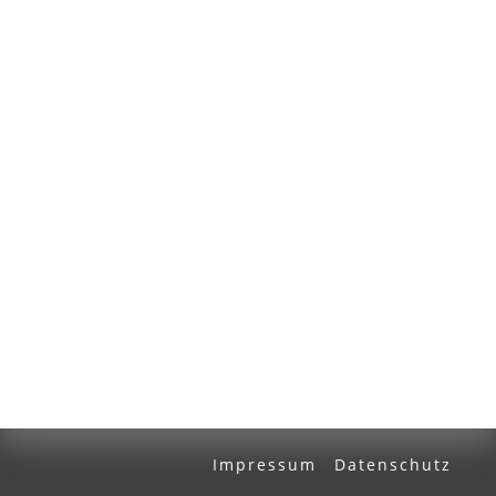
Volltext und Inhaltsverzeichnis
Suchbegriff
Ausgabe-Optionen
Rechtstrunkierung
an
aus
Impressum
Datenschutz