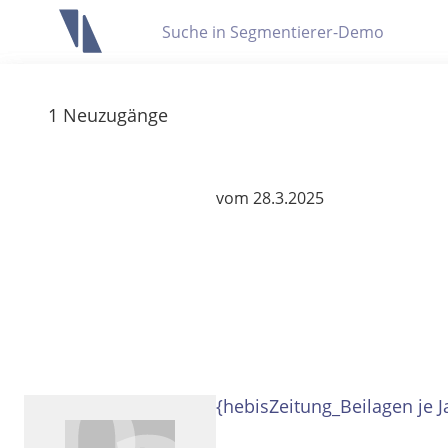
Letzte Trefferliste
Info zu Suchanfragen
1
Neuzugänge
Die letzte Trefferliste besteht aus Ihrer letzten Suche, samt
Suche in Metadaten
Anzeigen
vom 28.3.2025
Zuletzt gesucht
Noch keine Suchworte
{hebisZeitung_Beilagen je 