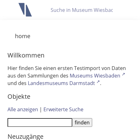
Letzte Trefferliste
Info zu Suchanfragen
home
Die letzte Trefferliste besteht aus Ihrer letzten Suche, samt
Filter- und Sucheinstellungen.
Suche in Metadaten
Willkommen
Anzeigen
Hier finden Sie einen ersten Testimport von Daten
aus den Sammlungen des
Museums Wiesbaden
Zuletzt gesucht
und des
Landesmuseums Darmstadt
.
Noch keine Suchworte
Objekte
Alle anzeigen
|
Erweiterte Suche
Neuzugänge