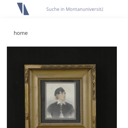
Letzte Trefferliste
Info zu Suchanfragen
home
Die letzte Trefferliste besteht aus Ihrer letzten Suche, samt
Filter- und Sucheinstellungen.
Suche in Metadaten
Anzeigen
Zuletzt gesucht
Noch keine Suchworte