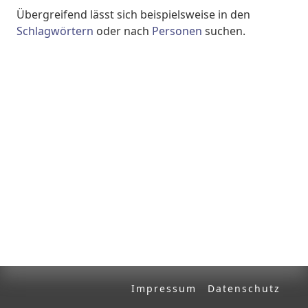
Volltext und Inhaltsverzeichnis
Übergreifend lässt sich beispielsweise in den
Schlagwörtern
oder nach
Personen
suchen.
Suchbegriff
Ausgabe-Optionen
Rechtstrunkierung
an
aus
Impressum
Datenschutz