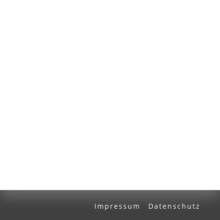
Volltext und Inhaltsverzeichnis
Suchbegriff
Ausgabe-Optionen
Rechtstrunkierung
an
aus
Impressum
Datenschutz