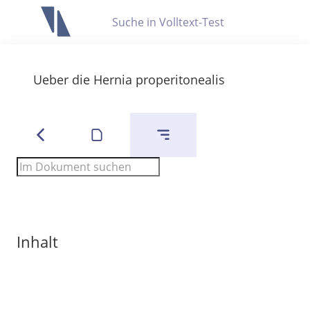
Letzte Trefferliste
Info zu Suchanfragen
Ueber die Hernia properitonealis
Die letzte Trefferliste besteht aus Ihrer letzten Suche, samt
Filter- und Sucheinstellungen.
Suche in Metadaten
Anzeigen
Zuletzt gesucht
Noch keine Suchworte
Inhalt