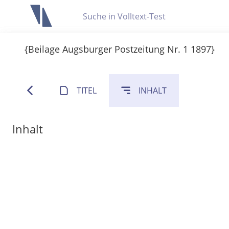
Letzte Trefferliste
{Beilage Augsburger Postzeitung Nr. 1 1897}
Info zu Suchanfragen
Die letzte Trefferliste besteht aus Ihrer letzten Suche, samt
Suche in Metadaten
Anzeigen
TITEL
INHALT
Zuletzt gesucht
Inhalt
Noch keine Suchworte