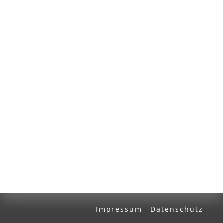
Volltext und Inhaltsverzeichnis
Suchbegriff
Ausgabe-Optionen
Rechtstrunkierung
an
aus
Impressum
Datenschutz