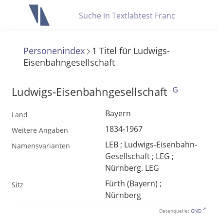
Letzte Trefferliste
Info zu Suchanfragen
Personenindex
1
Titel
für
Ludwigs-
Eisenbahngesellschaft
Die letzte Trefferliste besteht aus Ihrer letzten Suche, samt
Filter- und Sucheinstellungen.
Suche in Metadaten
Ludwigs-Eisenbahngesellschaft
Anzeigen
Bayern
Land
Zuletzt gesucht
1834-1967
Weitere Angaben
Noch keine Suchworte
LEB ; Ludwigs-Eisenbahn-
Namensvarianten
Gesellschaft ; LEG ;
Nürnberg. LEG
Fürth (Bayern) ;
Sitz
Nürnberg
Datenquelle:
GND