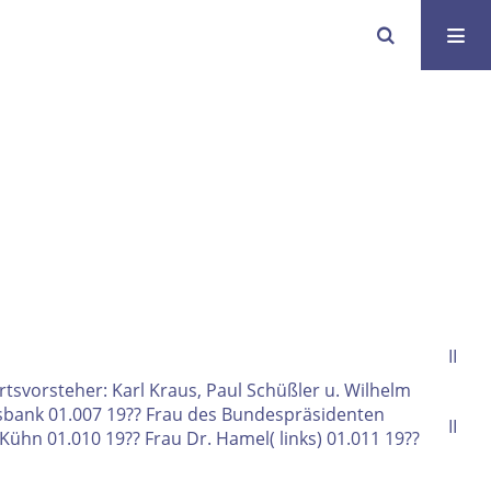
II
tsvorsteher: Karl Kraus, Paul Schüßler u. Wilhelm
olksbank 01.007 19?? Frau des Bundespräsidenten
II
ühn 01.010 19?? Frau Dr. Hamel( links) 01.011 19??