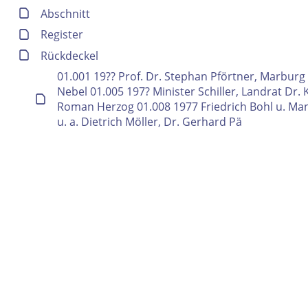
Abschnitt
Register
Rückdeckel
01.001 19?? Prof. Dr. Stephan Pförtner, Marburg
Volltext und Inhaltsverzeichnis
Nebel 01.005 197? Minister Schiller, Landrat Dr
Roman Herzog 01.008 1977 Friedrich Bohl u. Manf
u. a. Dietrich Möller, Dr. Gerhard Pä
Suchbegriff
Ausgabe-Optionen
Rechtstrunkierung
an
aus