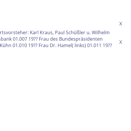
X
tsvorsteher: Karl Kraus, Paul Schüßler u. Wilhelm
olksbank 01.007 19?? Frau des Bundespräsidenten
X
ühn 01.010 19?? Frau Dr. Hamel( links) 01.011 19??