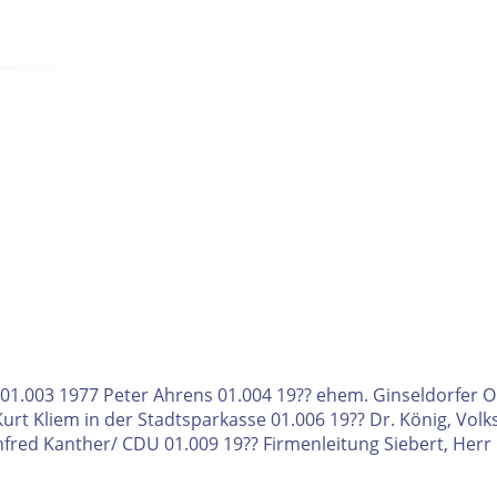
 Filter- und Sucheinstellungen.
 01.003 1977 Peter Ahrens 01.004 19?? ehem. Ginseldorfer Or
. Kurt Kliem in der Stadtsparkasse 01.006 19?? Dr. König, V
red Kanther/ CDU 01.009 19?? Firmenleitung Siebert, Herr K