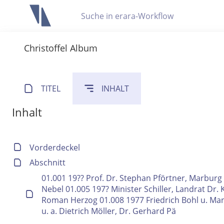
Letzte Trefferliste
Christoffel Album
Info zu Suchanfragen
Die letzte Trefferliste besteht aus Ihrer letzten Suche, samt
Suche in Metadaten
Anzeigen
TITEL
INHALT
Inhalt
Zuletzt gesucht
Noch keine Suchworte
Vorderdeckel
Abschnitt
01.001 19?? Prof. Dr. Stephan Pförtner, Marburg
Nebel 01.005 197? Minister Schiller, Landrat Dr
Roman Herzog 01.008 1977 Friedrich Bohl u. Manf
u. a. Dietrich Möller, Dr. Gerhard Pä