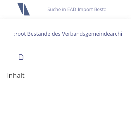
Letzte Trefferliste
Info zu Suchanfragen
:root Bestände des Verbandsgemeindearchivs
Die letzte Trefferliste besteht aus Ihrer letzten Suche, samt
Filter- und Sucheinstellungen.
Suche in Metadaten
Anzeigen
Inhalt
Zuletzt gesucht
Noch keine Suchworte