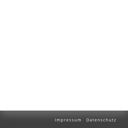
Volltext und Inhaltsverzeichnis
Suchbegriff
Ausgabe-Optionen
Rechtstrunkierung
an
aus
Impressum
Datenschutz