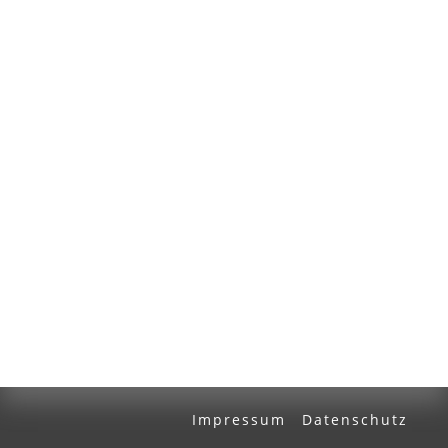
Volltext und Inhaltsverzeichnis
Suchbegriff
Ausgabe-Optionen
Rechtstrunkierung
an
aus
Impressum
Datenschutz