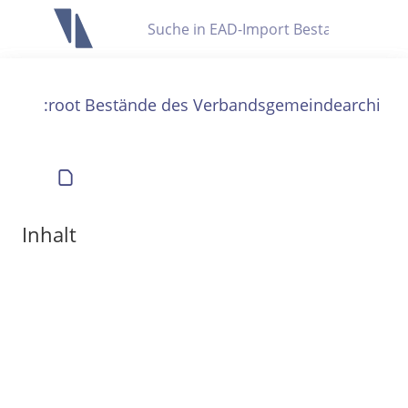
Letzte Trefferliste
Info zu Suchanfragen
:root Bestände des Verbandsgemeindearchivs
Die letzte Trefferliste besteht aus Ihrer letzten Suche, samt
Filter- und Sucheinstellungen.
Suche in Metadaten
Anzeigen
Inhalt
Zuletzt gesucht
Noch keine Suchworte