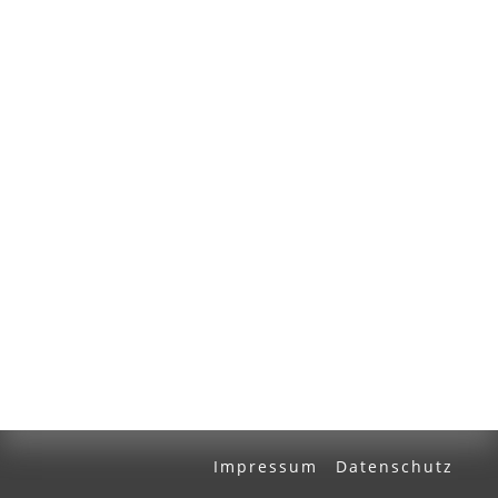
Volltext und Inhaltsverzeichnis
Suchbegriff
Ausgabe-Optionen
Rechtstrunkierung
an
aus
Impressum
Datenschutz