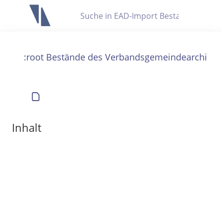
Letzte Trefferliste
Info zu Suchanfragen
:root Bestände des Verbandsgemeindearchivs
Die letzte Trefferliste besteht aus Ihrer letzten Suche, samt
Filter- und Sucheinstellungen.
Suche in Metadaten
Anzeigen
Inhalt
Zuletzt gesucht
Noch keine Suchworte