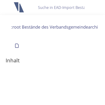
Letzte Trefferliste
Info zu Suchanfragen
:root Bestände des Verbandsgemeindearchivs
Die letzte Trefferliste besteht aus Ihrer letzten Suche, samt
Filter- und Sucheinstellungen.
Suche in Metadaten
Anzeigen
Inhalt
Zuletzt gesucht
Noch keine Suchworte