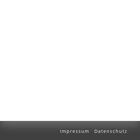
Volltext und Inhaltsverzeichnis
Suchbegriff
Ausgabe-Optionen
Rechtstrunkierung
an
aus
Impressum
Datenschutz