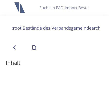
Letzte Trefferliste
Info zu Suchanfragen
:root Bestände des Verbandsgemeindearchivs
Die letzte Trefferliste besteht aus Ihrer letzten Suche, samt
Filter- und Sucheinstellungen.
Suche in Metadaten
Anzeigen
Inhalt
Zuletzt gesucht
Noch keine Suchworte