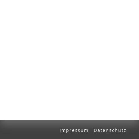
Volltext und Inhaltsverzeichnis
Suchbegriff
Ausgabe-Optionen
Rechtstrunkierung
an
aus
Impressum
Datenschutz