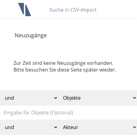
Letzte Trefferliste
Info zu Suchanfragen
Neuzugänge
Die letzte Trefferliste besteht aus Ihrer letzten Suche, samt
Filter- und Sucheinstellungen.
Suche in Metadaten
Anzeigen
Zur Zeit sind keine Neuzugänge vorhanden.
Bitte besuchen Sie diese Seite später wieder.
Zuletzt gesucht
Noch keine Suchworte