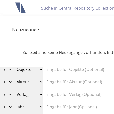
Letzte Trefferliste
Info zu Suchanfragen
Neuzugänge
Die letzte Trefferliste besteht aus Ihrer letzten Suche, samt
Suche in Metadaten
Anzeigen
Zur Zeit sind keine Neuzugänge vorhanden. Bitt
Zuletzt gesucht
Noch keine Suchworte